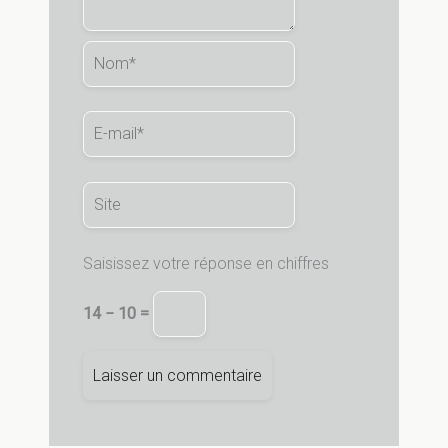
Nom*
E-
mail*
Site
Saisissez votre réponse en chiffres
14 − 10 =