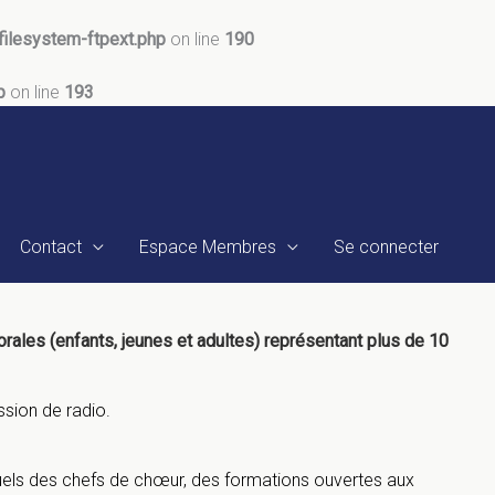
ilesystem-ftpext.php
on line
190
p
on line
193
Contact
Espace Membres
Se connecter
rales (enfants, jeunes et adultes) représentant plus de 10
ssion
de radio.
uels des chefs de chœur, des formations ouvertes aux