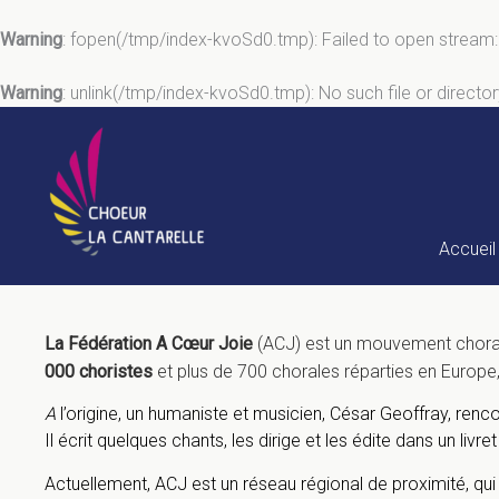
Warning
: fopen(/tmp/index-kvoSd0.tmp): Failed to open stream
Warning
: unlink(/tmp/index-kvoSd0.tmp): No such file or director
Aller
au
contenu
Accueil
La Fédération A Cœur Joie
(ACJ) est un mouvement choral 
000 choristes
et plus de 700 chorales réparties en Europe
A
l’origine, un humaniste et musicien, César Geoffray, ren
Il écrit quelques chants, les dirige et les édite dans un livret 
Actuellement, ACJ est un réseau régional de proximité, q