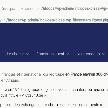
: Disk quota exceeded in
/htdocs/wp-admin/includes/class-wp-f
y in
/htdocs/wp-admin/includes/class-wp-filesystem-ftpext.ph
Le choeur
Fonctionnement
Nos concerts
français et international, qui regroupe
en France environ 300 cho
, en Afrique…
contre en 1940, un groupe de jeunes voulant chanter pour une émi
qu’il intitule « À Cœur Joie ».
ui permet des échanges entre chorales, des enrichissements mut