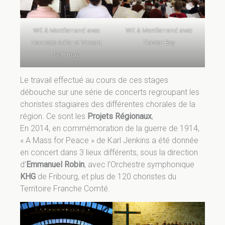
WE à Montferrand avec
WE à Montferrand avec
Henriette Adler et Vincent
Flavien Boy
Nommay
Le travail effectué au cours de ces stages
débouche sur une série de concerts regroupant les
choristes stagiaires des différentes chorales de la
région. Ce sont les
Projets Régionaux
,
En 2014, en commémoration de la guerre de 1914,
« A Mass for Peace » de Karl Jenkins a été donnée
en concert dans 3 lieux différents, sous la direction
d’
Emmanuel Robin
, avec l’Orchestre symphonique
KHG
de Fribourg, et plus de 120 choristes du
Territoire Franche Comté.