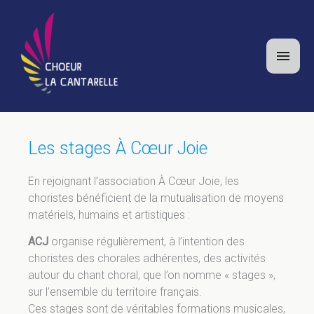
Aller
au
contenu
Men
princ
Les stages À Cœur Joie
En rejoignant l’association À Cœur Joie, les
choristes bénéficient de la mutualisation de moyens
matériels, humains et artistiques :
ACJ
organise régulièrement, à l’intention des
choristes des chorales adhérentes, des activités
autour du chant choral, que l’on nomme « stages »,
sur l’ensemble du territoire français.
Ces stages sont de véritables formations musicales,