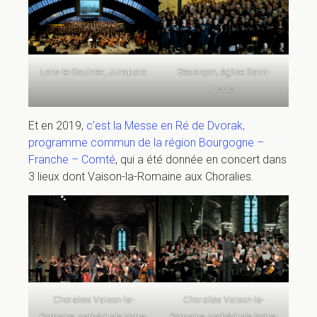
Lons-le-Saulnier, Juraparc
Besançon, église Saint-
Louis
Et en 2019,
c’est la Messe en Ré de Dvorak,
programme commun de la région Bourgogne –
Franche – Comté
, qui a été donnée en concert dans
3 lieux dont Vaison-la-Romaine aux Choralies.
Choralies Vaison-la-
Choralies Vaison-la-
Romaine, cathédrale Notre-
Romaine, cathédrale Notre-