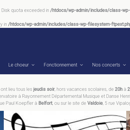
: Disk quota exceeded in
/htdocs/wp-admin/includes/class-wp-f
ry in
/htdocs/wp-admin/includes/class-wp-filesystem-ftpext.ph
Le choeur
Fonctionnement
Nos concerts
 ont lieu tous les
jeudis soir
, hors vacances scolaires, de
20h
à
2
rvatoire à Rayonnement Départemental Musique et Danse Henri 
rue Paul Koepfler à
Belfort
, ou sur le site de
Valdoie
, 5 rue Vipalo