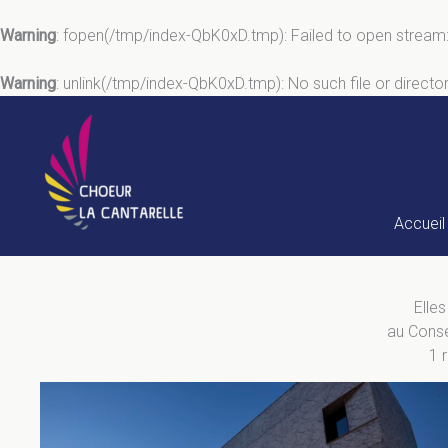
Warning
: fopen(/tmp/index-QbK0xD.tmp): Failed to open stream
Warning
: unlink(/tmp/index-QbK0xD.tmp): No such file or directo
Aller
au
contenu
Accueil
Elles
au Conse
1 