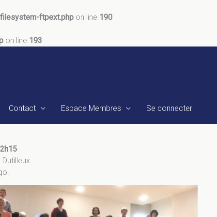
ilesystem-ftpext.php
on line
190
p
on line
193
Contact
Espace Membres
Se connecter
2h15
Dutilleux
go.