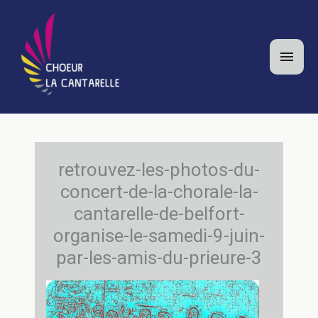
Aller
au
contenu
Men
princ
retrouvez-les-photos-du-
concert-de-la-chorale-la-
cantarelle-de-belfort-
organise-le-samedi-9-juin-
par-les-amis-du-prieure-3