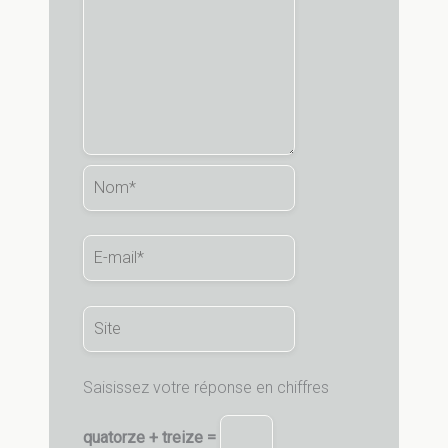
Nom*
E-
mail*
Site
Saisissez votre réponse en chiffres
quatorze + treize =