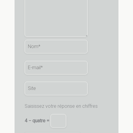
Nom*
E-
mail*
Site
Saisissez votre réponse en chiffres
4 − quatre =