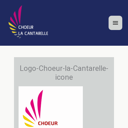
Aller
au
contenu
Men
princ
Logo-Choeur-la-Cantarelle-
icone