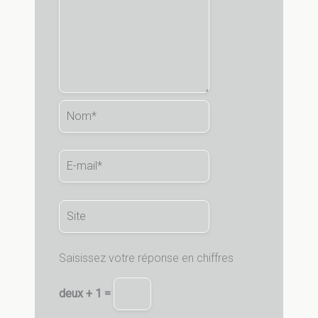
Nom*
E-
mail*
Site
Saisissez votre réponse en chiffres
deux + 1 =