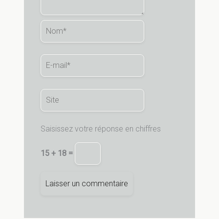
Nom*
E-
mail*
Site
Saisissez votre réponse en chiffres
15 + 18 =