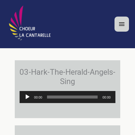
Aller
au
contenu
Men
princ
03-Hark-The-Herald-Angels-
Sing
Lecteur
00:00
00:00
audio