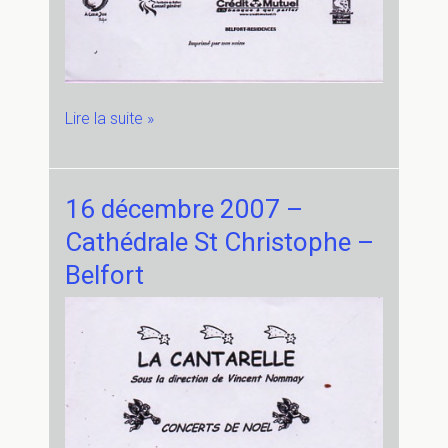
21
Lire la suite »
décembre
2007
–
16 décembre 2007 –
Église
Cathédrale St Christophe –
de
Chalonvillars
Belfort