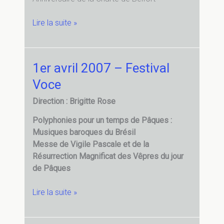
24
Lire la suite »
juin
2007
et
1er avril 2007 – Festival
15
Voce
septembre
2007
Direction : Brigitte Rose
–
700e
Polyphonies pour un temps de Pâques :
anniversaire
Musiques baroques du Brésil
de
Messe de Vigile Pascale et de la
la
Résurrection Magnificat des Vêpres du jour
Charte
de Pâques
de
Belfort
1er
Lire la suite »
à
avril
la
2007