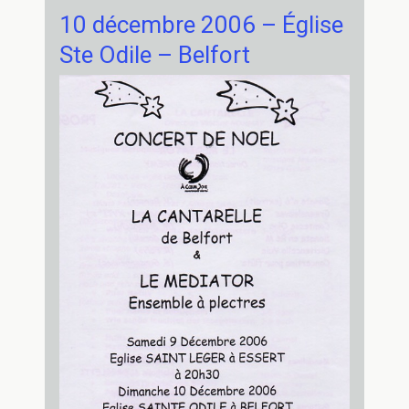
Citadelle
–
10 décembre 2006 – Église
Festival
Ste Odile – Belfort
Voce