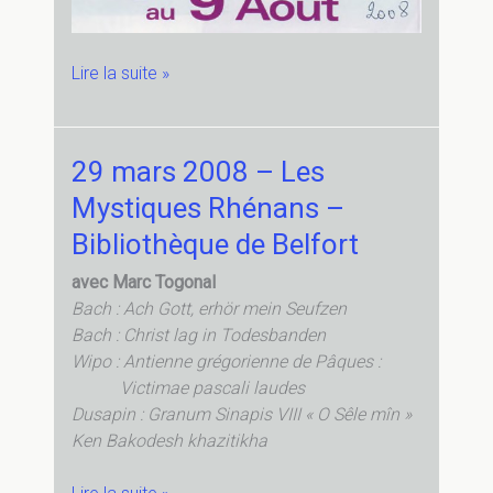
1
Lire la suite »
août
2008
–
29 mars 2008 – Les
Église
Mystiques Rhénans –
de
Glère
Bibliothèque de Belfort
avec Marc Togonal
Bach : Ach Gott, erhör mein Seufzen
Bach : Christ lag in Todesbanden
Wipo : Antienne grégorienne de Pâques :
Victimae pascali laudes
Dusapin : Granum Sinapis VIII « O Sêle mîn »
Ken Bakodesh khazitikha
29