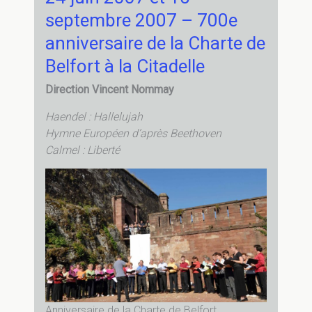
150eme
septembre 2007 – 700e
anniversaire
de
anniversaire de la Charte de
la
Belfort à la Citadelle
Synagogue
de
Direction Vincent Nommay
Belfort
Haendel : Hallelujah
Hymne Européen d’après Beethoven
Calmel : Liberté
Anniversaire de la Charte de Belfort