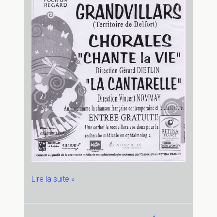
8
Lire la suite »
mars
2008
–