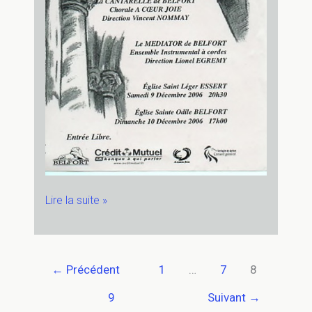
9
Lire la suite »
décembre
2006
–
Église
←
Précédent
1
…
7
8
St
9
Suivant
→
Léger