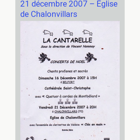
21 décembre 2007 – Église
Rétina
de Chalonvillars
avec
Chante
la
Vie
–
Grandvillars