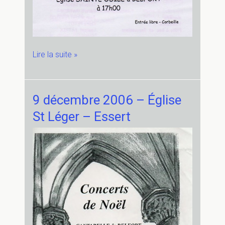
10
Lire la suite »
décembre
2006
–
9 décembre 2006 – Église
Église
St Léger – Essert
Ste
Odile
–
Belfort