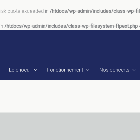
 Disk quota exceeded in
/htdocs/wp-admin/includes/class-wp-fi
 in
/htdocs/wp-admin/includes/class-wp-filesystem-ftpext.php
Le choeur
Fonctionnement
Nos concerts