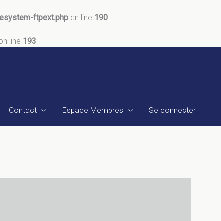
lesystem-ftpext.php
on line
190
on line
193
Contact
Espace Membres
Se connecter