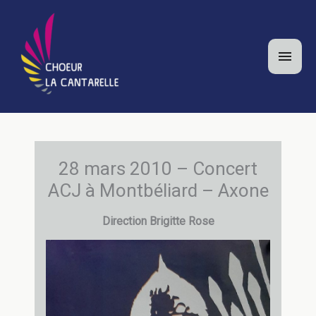
Aller
au
contenu
Men
princ
28 mars 2010 – Concert
ACJ à Montbéliard – Axone
Direction Brigitte Rose