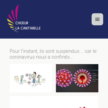
Aller
au
contenu
Men
princ
Pour l’instant, ils sont suspendus … car le
coronavirus nous a confinés…