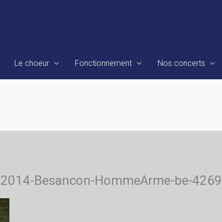
Le choeur
Fonctionnement
Nos concerts
2014-Besancon-HommeArme-be-4269