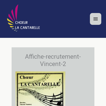
Aller
au
contenu
Men
princ
Affiche-recrutement-
Vincent-2