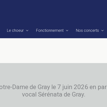
Le choeur
Fonctionnement
Nos concerts
Notre-Dame de Gray le 7 juin 2026 en par
vocal Sérénata de Gray.