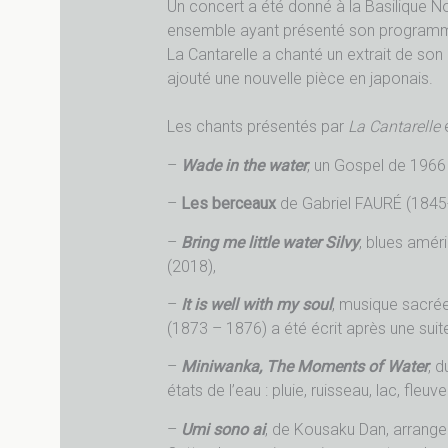
Un concert a été donné à la Basilique N
ensemble ayant présenté son program
La Cantarelle a chanté un extrait de son
ajouté une nouvelle pièce en japonais.
Les chants présentés par
La Cantarelle
é
–
Wade in the water
, un Gospel de 1966
–
Les berceaux
de Gabriel FAURÉ (1845
–
Bring me little water
Silvy
, blues amér
(2018),
–
It is well with my soul
, musique sacrée
(1873 – 1876) a été écrit après une sui
–
Miniwanka, The Moments of Water
, 
états de l’eau : pluie, ruisseau, lac, fle
–
Umi sono ai
, de Kousaku Dan, arrang