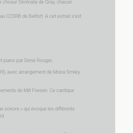
le choeur Sérénata de Gray, chacun
au CCSRB de Belfort. A cet extrait s’est
t piano par Denis Rouger,
1949), avec arrangement de Moira Smiley
ngements de Milt Friesen. Ce cantique
ge sonore » qui évoque les différents
rd.