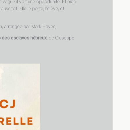
vague il voit une opportunité. Et bien
sitôt. Elle le porte, l’élève, et
n, arrangée par Mark Hayes,
 des esclaves hébreux
, de Giuseppe