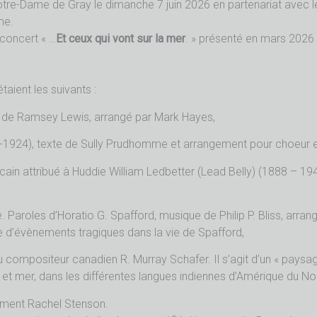
otre-Dame de Gray le dimanche 7 juin 2026 en partenariat avec 
me.
 concert « …
Et ceux qui vont sur la mer
. » présenté en mars 2026 
taient les suivants :
 de Ramsey Lewis, arrangé par Mark Hayes,
-1924), texte de Sully Prudhomme et arrangement pour choeur e
icain attribué à Huddie William Ledbetter (Lead Belly) (1888 – 
. Paroles d’Horatio G. Spafford, musique de Philip P. Bliss, arra
te d’évènements tragiques dans la vie de Spafford,
du compositeur canadien R. Murray Schafer. Il s’agit d’un « paysa
uve et mer, dans les différentes langues indiennes d’Amérique du No
ement Rachel Stenson.