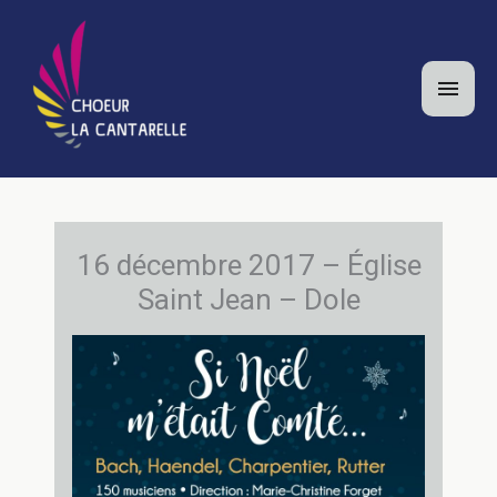
Aller
au
contenu
Men
princ
16 décembre 2017 – Église
Saint Jean – Dole